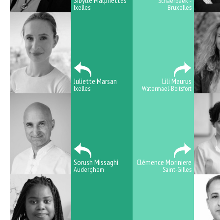
Sibylle Malphettes
Schaerbeek -
Ixelles
Bruxelles
Juliette Marsan
Lili Maurus
Ixelles
Watermael-Boitsfort
Sorush Missaghi
Clémence Moriniere
Auderghem
Saint-Gilles