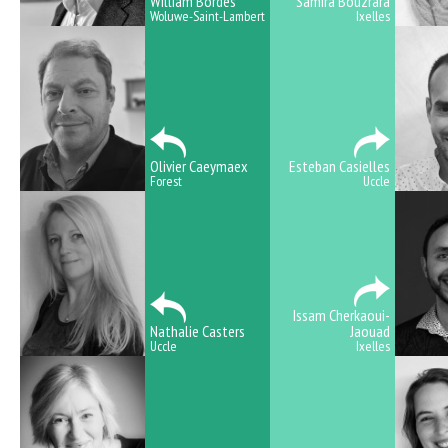
William Bordes
Samira Bouzrara
Woluwe-Saint-Lambert
Ixelles
Olivier Caeymaex
Esteban Casielles
Forest
Uccle
Issam Cherkaoui-
Nathalie Casters
Jaouad
Uccle
Ixelles