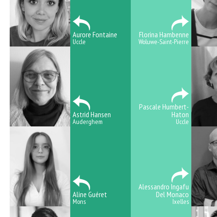
Aurore Fontaine
Florina Hambenne
Uccle
Woluwe-Saint-Pierre
Pascale Humbert-
Astrid Hansen
Haton
Auderghem
Uccle
Alessandro Ingafu
Aline Guéret
Del Monaco
Mons
Ixelles