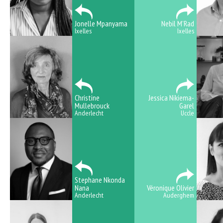
Jonelle Mpanyama
Nebil M’Rad
Ixelles
Ixelles
Christine
Jessica Nikiema-
Mullebrouck
Garel
Anderlecht
Uccle
Stephane Nkonda
Nana
Véronique Olivier
Anderlecht
Auderghem