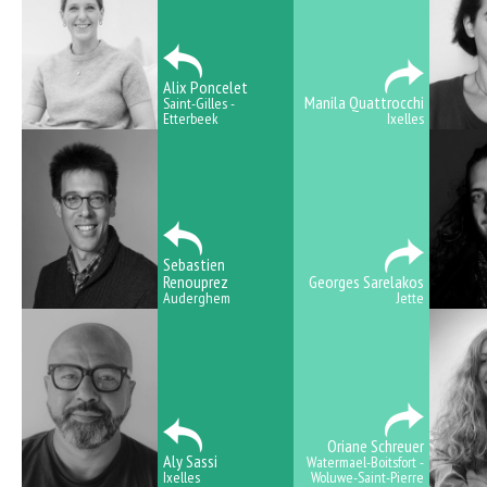
Alix Poncelet
Manila Quattrocchi
Saint-Gilles -
Etterbeek
Ixelles
Sebastien
Renouprez
Georges Sarelakos
Auderghem
Jette
Oriane Schreuer
Aly Sassi
Watermael-Boitsfort -
Ixelles
Woluwe-Saint-Pierre