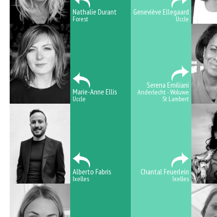
Nathalie Durant
Geneviève Ellegaard
Forest
Uccle
Serena Emiliani
Marie-Anne Ellis
Anderlecht - Woluwe
Uccle
St Lambert
Alberto Fabris
Chantal Feuerlein
Ixelles
Ixelles