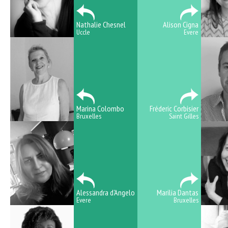
Nathalie Chesnel
Alison Cigna
Uccle
Evere
Marina Colombo
Fréderic Corbisier
Bruxelles
Saint Gilles
Alessandra d'Angelo
Marilia Dantas
Evere
Bruxelles