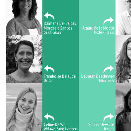
Daimene De Freitas
Moreira e Santos
Amaru de la Motta
Saint-Gilles
Uccle - Forest
Framboise Delaude
Deborah Deschryver
Uccle
Etterbeek
Celine De Wit
Sophie Dewitte
Woluwe-Saint-Lambert
Ixelles