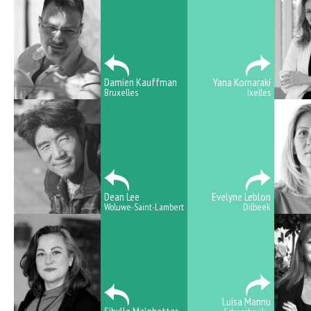
Damien Kauffman
Yana Kornaraki
Bruxelles
Ixelles
Dean Lee
Evelyne Leblon
Woluwe-Saint-Lambert
Dilbeek
Luisa Mannu