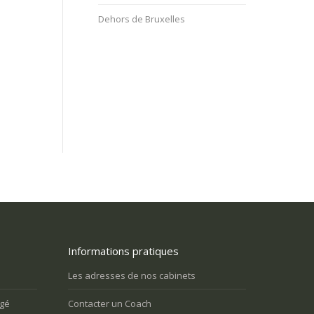
Dehors de Bruxelles
Informations pratiques
s retraité et je ressens un grand
J’ai des problèmes relationnels avec
dans ma vie. Comment puis-je me
entourage, et je m’isole
Les adresses de nos cabinets
e utile?
agé
Contacter un Coach
Vous n’arrivez pas à surmonter 