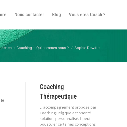
fos pratiques
Itinéraire
Nous contacter
Blog
aire
Nous contacter
Blog
Vous êtes Coach ?
Vous êtes Coach ?
i :
oaches et Coaching – Qui sommes nous ?
Sophie Dewitte
Coaching
Thérapeutique
 le
L' accompagnement proposé par
Coaching Belgique est orienté
solution, personnalisé. Il peut
bousculer certaines conceptions