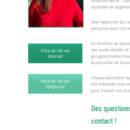
intuition/raison…) po
quotidien et augment
Mon approche du coac
personne dans son e
En fonction du besoin
des outils intuitifs e
Prise de rdv via
(programmation neuro
Internet
la personne de trouve
Chaque personne ayan
Prise de rdv par
ma méthode tout en 
téléphone
pour trouver son pr
Des questions
contact !