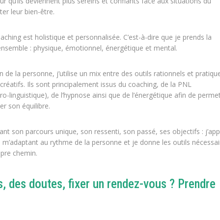
ur qu’ils deviennent plus sereins et confiants face aux situations du
er leur bien-être.
hing est holistique et personnalisée. C’est-à-dire que je prends la
nsemble : physique, émotionnel, énergétique et mental.
 de la personne, j’utilise un mix entre des outils rationnels et pratiqu
t créatifs. Ils sont principalement issus du coaching, de la PNL
-linguistique), de l’hypnose ainsi que de l’énergétique afin de permet
r son équilibre.
t son parcours unique, son ressenti, son passé, ses objectifs : j’app
m’adaptant au rythme de la personne et je donne les outils nécessai
opre chemin.
, des doutes, fixer un rendez-vous ? Prendre