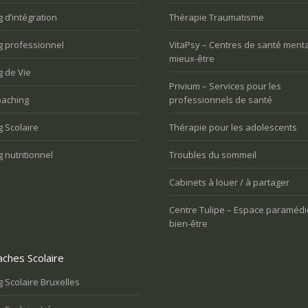
Vous avez du mal à vivre le
oulez trouver votre voix
 d’intégration
Thérapie Traumatisme
changement et vous êtes mal à
nnelle
l’aise
g professionnel
VitaPsy – Centres de santé menta
mieux-être
 de Vie
Privium – Services pour les
aching
professionnels de santé
 Scolaire
Thérapie pour les adolescents
 nutritionnel
Troubles du sommeil
Cabinets à louer / à partager
Centre Tulipe – Espace paramédi
bien-être
ches Scolaire
 Scolaire Bruxelles