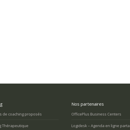
ng
Nos partenaires
tombée dessus et j’ai
On m’impose une nouvelle façon de
Je sui
 à la vie. Comment m’en
travailler et je le vis très mal. Quelle
vide 
s de coaching proposés
OfficePlus Business Centers
issue?
rendr
g Thérapeutique
Logidesk – Agenda en ligne part