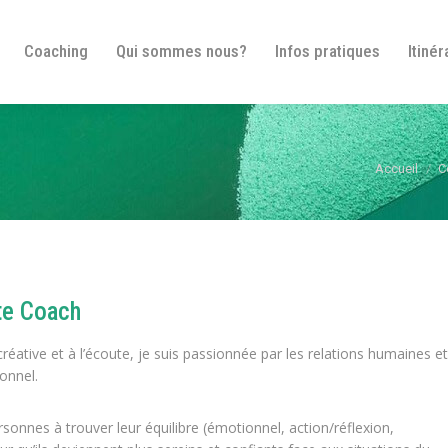
Bienvenue
Coaching
Qui sommes nous?
In
Coaching
Qui sommes nous?
Infos pratiques
Itinér
Vous êtes ic
Accueil
C
te Coach
 créative et à l’écoute, je suis passionnée par les relations humaines et
onnel.
Coach
sonnes à trouver leur équilibre (émotionnel, action/réflexion,