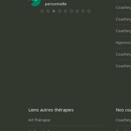
nte
personnelle
Vous v
Coaching
perso
Coachin
Coaching
Hypnoco
Coaching
Coaching
Liens autres thérapies
Nos coa
Art Thérapie
Coaching