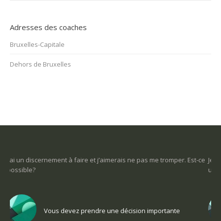
Adresses des coaches
Bruxelles-Capitale
Dehors de Bruxelles
-ce
Je ne sais pas ce que je veux faire dans la vie : comment retrouver
Une
un sens
Co
Vous voulez trouver votre voix personnelle