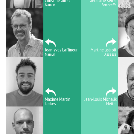
Christine Gilles
Géraldine Keller
Namur
Sombreffe
Jean-yves Laffineur
Martine Ledroit
Namur
Assesse
Maxime Martin
Jean-Louis Michalik
Jambes
Mettet