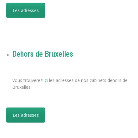
Les adresses
psychologue belgique coaching de vie coaching thérapeute
belgique
Dehors de Bruxelles
coaching de vie
coaching thérapeutique
Vous trouverez
ici
les adresses de nos cabinets dehors de
Bruxelles.
Les adresses