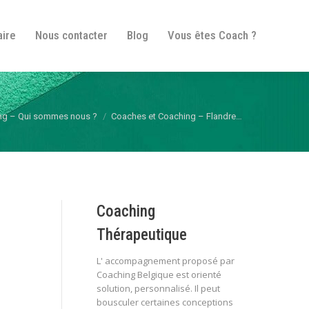
fos pratiques
Itinéraire
Nous contacter
Blog
aire
Nous contacter
Blog
Vous êtes Coach ?
Vous êtes Coach ?
ng – Qui sommes nous ?
Coaches et Coaching – Flandre…
Coaching
Thérapeutique
L' accompagnement proposé par
Coaching Belgique est orienté
solution, personnalisé. Il peut
bousculer certaines conceptions