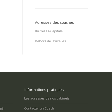
Adresses des coaches
Bruxelles-Capitale
Dehors de Bruxelles
Informations pratiques
Je suis retraité et je ressens un grand
J’ai des problèmes relationnels
vide dans ma vie. Comment puis-je me
entourage, et je m’isole
Les adresses de nos cabinets
rendre utile?
agé
Contacter un Coach
Vous n’arrivez pas à surmo