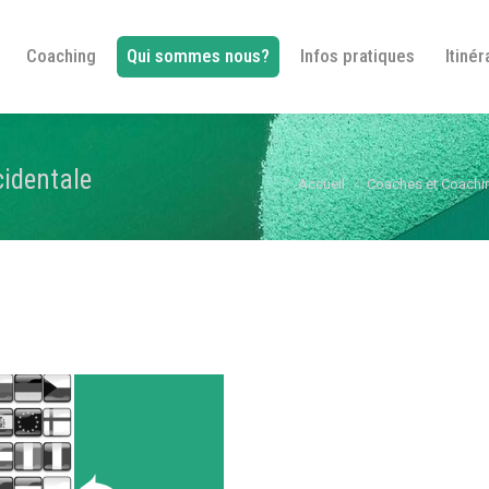
Bienvenue
Coaching
Qui sommes nous?
In
Coaching
Qui sommes nous?
Infos pratiques
Itinér
identale
Vous êtes ici :
Accueil
Coaches et Coachi