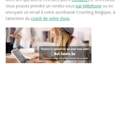
Vous pouvez prendre un rendez-vous
par téléphone
ou en
envoyant un email à notre secrétariat Coaching Belgique, à
l’attention du
coach de votre choix
.
Coaching sur mons, boussu, dour, colfontaine, frameries,
estinnes, le roeulx, maisières, silly, enghien, braine l’alleud,
tubize, peruwelz, bruxelles, nivelles, etterbeek, ixelles, uccle,
woluwé saint lambert, anderlecht, ganshoren, jette, waterloo,
rhode saint genese, rixensart, genappe, sourt saint-etienne,
wavre, ottignies, gembloux, namur, sombreffe, fleurus, jumet,
charleroi, rebecq, soignies, la louvière, jodoigne, perwez,
eghezée, liege, visé, oupeye, verviers, sprimont, seraing, huy,
grace hollogne, rochefort, mettet, ohey, chatelet, villers la ville,
la
Coaching : Nederlandstalige consulten, Consultas en