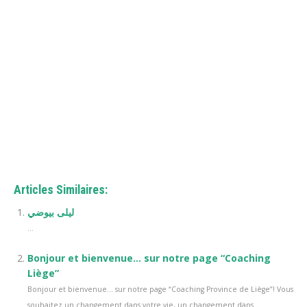
español, Consults in english
rendez-vous avec votre professionnel de la santé mentale
(coach, thérapeutes, psychologue, hypnothérapeute, emdr, );
à première vue, mais à bien considérer les choses, à première
vue, mais toute réflexion faite
Articles Similaires:
ليلى بيوضي
...
Bonjour et bienvenue… sur notre page “Coaching
Liège”
Bonjour et bienvenue… sur notre page “Coaching Province de Liège”! Vous
souhaitez un changement dans votre vie, un changement dans...