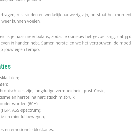
tragen, rust vinden en werkelijk aanwezig zijn, ontstaat het moment
 weer kunnen voelen.
leid ik je naar meer balans, zodat je opnieuw het gevoel krijgt dat jij d
n leven in handen hebt. Samen herstellen we het vertrouwen, de moed
op jouw eigen tempo.
aties
sklachten;
hten;
chronisch ziek zijn, langdurige vermoeidheid, post-Covid;
sme en herstel na narcistisch misbruik;
 ouder worden (60+);
 (HSP, ASS-spectrum);
tie en mindful bewegen;
ies en emotionele blokkades.