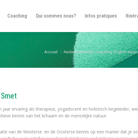
Bienvenue
Coaching
Qui sommes nous?
In
Coaching
Qui sommes nous?
Infos pratiques
Itinér
Vous êtes ici :
Accueil
Nederlandstalige coaching, English-lang
 Smet
 jaar ervaring als therapeut, yogadocent en holistisch begeleider, wer
uïtieve kennis van het lichaam en de menselijke natuur.
natie van de Westerse en de Oosterse kennis op een manier dat je s