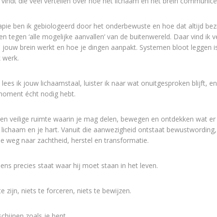
vindt die veel vertellen over hoe het lichaam en het brein communice
pie ben ik gebiologeerd door het onderbewuste en hoe dat altijd bezi
 tegen ‘alle mogelijke aanvallen’ van de buitenwereld. Daar vind ik v
oe jouw brein werkt en hoe je dingen aanpakt. Systemen bloot leggen i
 werk.
lees ik jouw lichaamstaal, luister ik naar wat onuitgesproken blijft, en
t moment écht nodig hebt.
n veilige ruimte waarin je mag delen, bewegen en ontdekken wat er
je lichaam en je hart. Vanuit die aanwezigheid ontstaat bewustwording,
de weg naar zachtheid, herstel en transformatie.
mens precies staat waar hij moet staan in het leven.
e zijn, niets te forceren, niets te bewijzen.
schijnen zoals je bent.