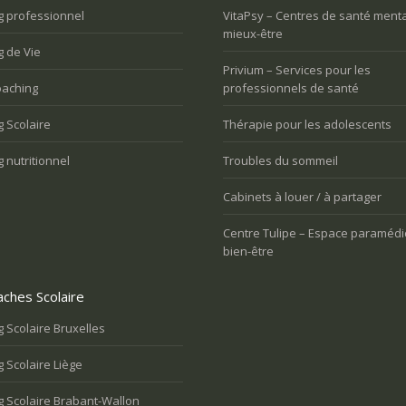
l’aise
l’aise
g professionnel
VitaPsy – Centres de santé menta
mieux-être
 de Vie
Privium – Services pour les
aching
professionnels de santé
 Scolaire
Thérapie pour les adolescents
 nutritionnel
Troubles du sommeil
Cabinets à louer / à partager
Centre Tulipe – Espace paramédi
bien-être
ches Scolaire
 Scolaire Bruxelles
 Scolaire Liège
 Scolaire Brabant-Wallon