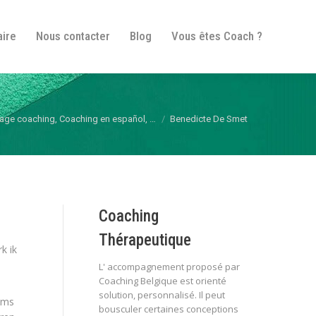
fos pratiques
Itinéraire
Nous contacter
Blog
aire
Nous contacter
Blog
Vous êtes Coach ?
Vous êtes Coach ?
uage coaching, Coaching en español, …
Benedicte De Smet
Coaching
Thérapeutique
k ik
L' accompagnement proposé par
Coaching Belgique est orienté
solution, personnalisé. Il peut
oms
bousculer certaines conceptions