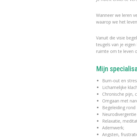
Wanneer we leren ver
waarop we het leven
Vanuit die visie bege
teugels van je eige
ruimte om te leven 
Mijn specialis
Burn-out en stres
Lichamelijke klac
Chronische pijn, 
Omgaan met narci
Begeleiding rond
Neurodivergentie
Relaxatie, medita
Ademwerk;
Angsten, frustrat