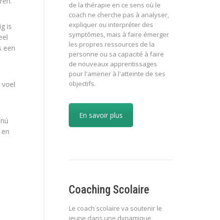
ren.
de la thérapie en ce sens où le
coach ne cherche pas à analyser,
expliquer ou interpréter des
g is
symptômes, mais à faire émerger
eel
les propres ressources de la
s een
personne ou sa capacité à faire
de nouveaux apprentissages
pour l'amener à l'atteinte de ses
objectifs.
 voel
En savoir plus
 nú
 en
Coaching Scolaire
Le coach scolaire va soutenir le
jeune dans une dynamique