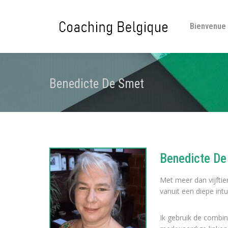
Bienvenue
Benedicte De Smet
Benedicte De
Met meer dan vijftien
vanuit een diepe int
Ik gebruik de combi