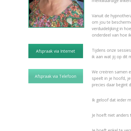
merkwaardige linken 
Vanuit de hypnothera
om jou te beschermen
verduidelijking in h
onderdeel van hoe ik
Tijdens onze sessies 
Afspraak via Internet
ik aan wat jij op di
We creëren samen ee
Afspraak via Telefoon
speelt in je hoofd, 
precies daar begint 
Ik geloof dat ieder 
Je hoeft niet anders t
Je hoeft enkel te ver