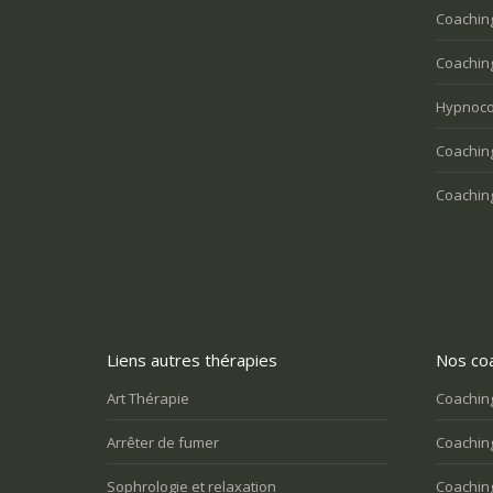
Coachin
Coaching
Hypnoco
Coaching
Coaching
Liens autres thérapies
Nos coa
Art Thérapie
Coaching
Arrêter de fumer
Coaching
Sophrologie et relaxation
Coaching