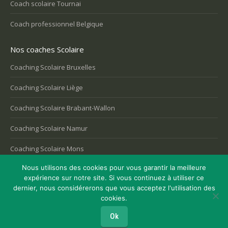
Coach scolaire Tournai
Coach professionnel Belgique
Nos coaches Scolaire
Coaching Scolaire Bruxelles
Coaching Scolaire Liège
Coaching Scolaire Brabant-Wallon
Coaching Scolaire Namur
Coaching Scolaire Mons
Nous utilisons des cookies pour vous garantir la meilleure
expérience sur notre site. Si vous continuez à utiliser ce
dernier, nous considérerons que vous acceptez l'utilisation des
Copyright © 2026
Coaching Belgique
, tous droits réservés.
cookies.
Powered by
Privium – Des services qui soutiennent vos soins. Pour
psychologues, psychotherapeutes et hypnotherapeutes.
Ok
RGPD - Politique de Protection de la Vie Privée