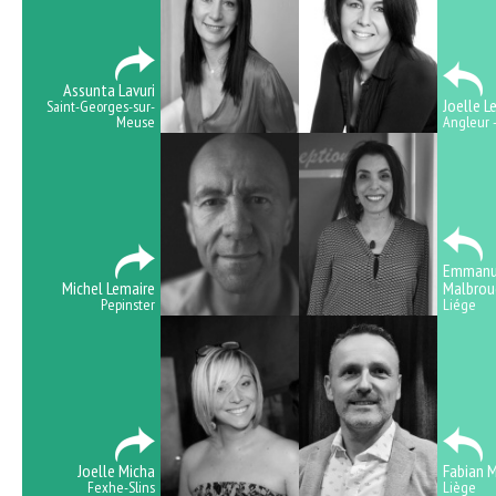
Assunta Lavuri
Joelle L
Saint-Georges-sur-
Meuse
Angleur -
Emmanu
Michel Lemaire
Malbrou
Pepinster
Liége
Joelle Micha
Fabian 
Fexhe-Slins
Liège