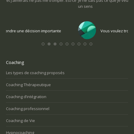
-ce
Je ne sais pas ce que je veux faire dans la vie : comment retrouver
Une
un sens
Com
Vous voulez trouver votre voix personnelle
Coaching
Les types de coaching proposés
Coaching Thérapeutique
Coaching d’intégration
Coaching professionnel
Coaching de Vie
Hypnocoaching