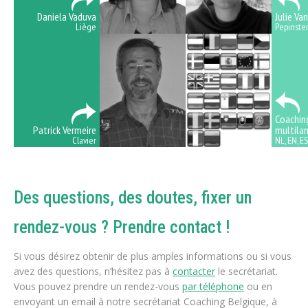
Daniela Vaduva
Julie Va
Liège
Pepinste
Coachin
Patrick Vermeire
multila
Clavier
NL, EN, ES, 
Des questions, des doutes, fixer un
rendez-vous ? Prendre contact !
Si vous désirez obtenir de plus amples informations ou si vous
avez des questions, n’hésitez pas à
contacter
le secrétariat.
Vous pouvez prendre un rendez-vous
par téléphone
ou en
envoyant un email à notre secrétariat Coaching Belgique, à