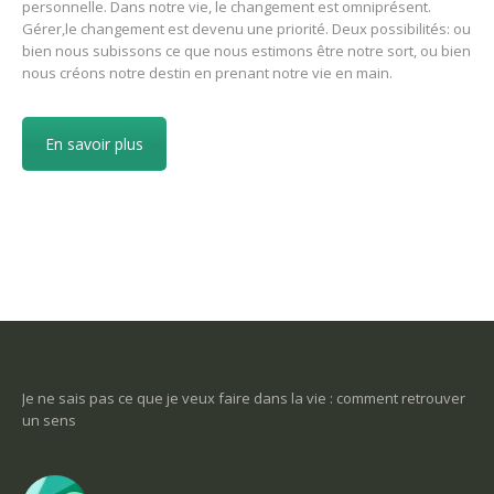
personnelle. Dans notre vie, le changement est omniprésent.
Gérer,le changement est devenu une priorité. Deux possibilités: ou
bien nous subissons ce que nous estimons être notre sort, ou bien
nous créons notre destin en prenant notre vie en main.
En savoir plus
ce
Je ne sais pas ce que je veux faire dans la vie : comment retrouver
Une 
un sens
Com