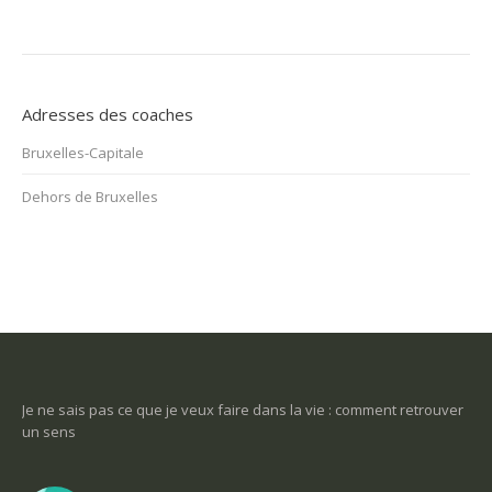
Adresses des coaches
Bruxelles-Capitale
Dehors de Bruxelles
ce
Je ne sais pas ce que je veux faire dans la vie : comment retrouver
Une 
un sens
Com