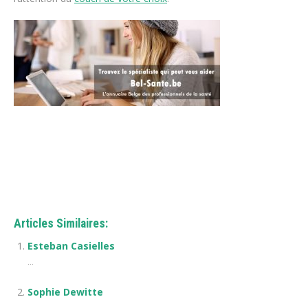
Traitement phobie
thérapie phobie En ligne
tout d’abord, ainsi,
notamment
Articles Similaires:
Esteban Casielles
...
Sophie Dewitte