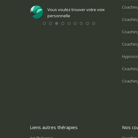
Coachin
ndre une
Vous voulez trouver votre voix
nte
personnelle
Vous v
Coaching
perso
Coachin
Coaching
Hypnoco
Coaching
Coaching
Liens autres thérapies
Nos coa