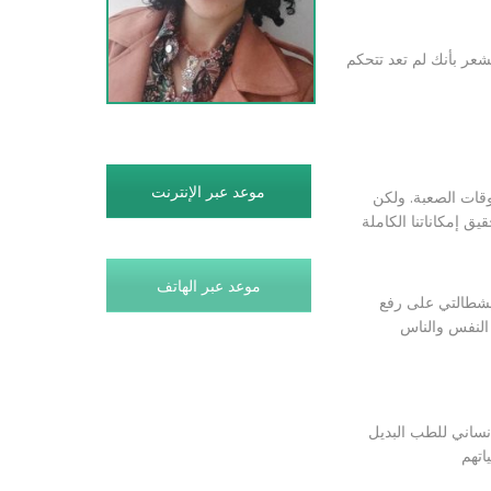
تشعر بأنك لم تعد تتحكم
موعد عبر الإنترنت
أوقات الصعبة. ولكن
ق إمكاناتنا الكاملة
موعد عبر الهاتف
اذا كنت تبحث عن حل واعي للخروج من انماطك اللاواعية يمكن أن يساعدك العلاج الجشطالتي على رفع
 النفس والناس
ذات خبرة في المركز الإنساني للطب البديل 