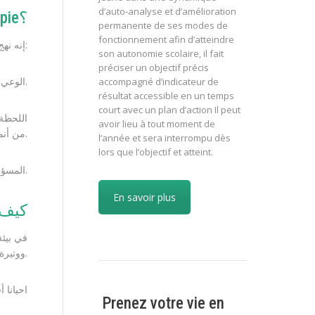
d’auto-analyse et d’amélioration
ما هو العلاج الجشطالتي gestalt thérapie؟
permanente de ses modes de
fonctionnement afin d’atteindre
إنه نهج علاجي إنساني شامل يركز على:
son autonomie scolaire, il fait
préciser un objectif précis
الوعي الذاتي: تعلم كيفية التعرف على نفسك بشكل أفضل، وفهم مشاعرك واحتياجاتك وتطلعاتك.
accompagné d’indicateur de
résultat accessible en un temps
court avec un plan d’action Il peut
اللحظة 
avoir lieu à tout moment de
من أنماط التكرار اللاواعية.
l’année et sera interrompu dès
lors que l’objectif et atteint.
المسؤولية: إدراك قوتك الإبداعية والتصرف من أجل رفاهية الذات والآخرين.
En savoir plus
كيف 
في بيئة
ووتيرة خاصة بك.
احيانا 
Prenez votre vie en