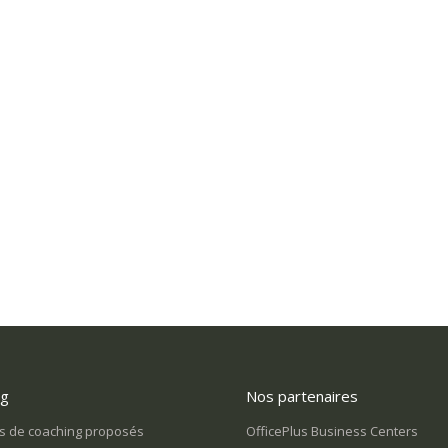
ng
Nos partenaires
tombée dessus et j’ai
On m’impose une nouvelle façon de
Je sui
 à la vie. Comment m’en
travailler et je le vis très mal. Quelle
vide 
s de coaching proposés
OfficePlus Business Centers
issue?
rendr