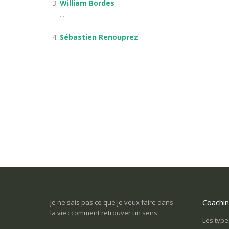
William Bordes
...
Sébastien Renouprez
...
Coachi
e et j’aimerais
Je ne sais pas ce que je veux faire dans
Une tuile m’est 
 possible?
la vie : comment retrouver un sens
perdu tout goût
Les type
sortir?