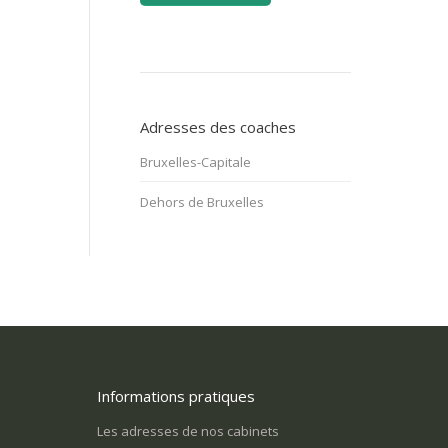
Adresses des coaches
Bruxelles-Capitale
Dehors de Bruxelles
Informations pratiques
s retraité et je ressens un grand
J’ai des problèmes relationnels avec
dans ma vie. Comment puis-je me
entourage, et je m’isole
Les adresses de nos cabinets
e utile?