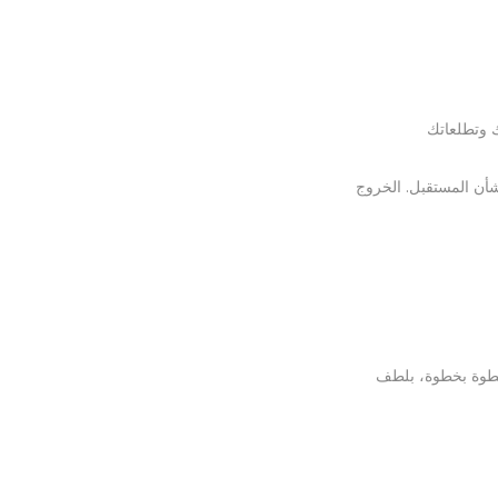
بشأن المستقبل. الخروج
ك خطوة بخطوة، بلطف