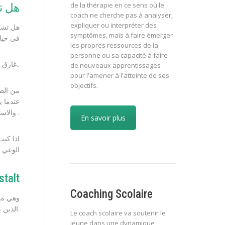
de la thérapie en ce sens où le
هل ت
coach ne cherche pas à analyser,
expliquer ou interpréter des
هل تشعر
symptômes, mais à faire émerger
في حيا
les propres ressources de la
personne ou sa capacité à faire
غارق في المشاعر السلبية والأفكار السوداوية..
de nouveaux apprentissages
pour l'amener à l'atteinte de ses
objectifs.
من الطب
عندما ي
والاستمتاع بلحظة الآن .
En savoir plus
الوعي ب
e gestalt
Coaching Scolaire
الذين يشعرون بالإرهاق على استعادة التوازن والسلام مع الذات وأن يصبحوا خالقين لحياتهم.
Le coach scolaire va soutenir le
jeune dans une dynamique