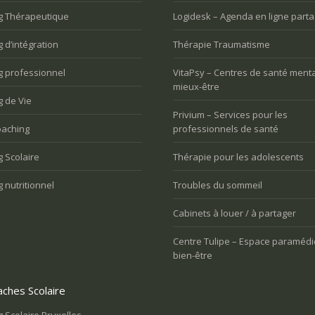
g Thérapeutique
Logidesk – Agenda en ligne part
Vous avez du mal à vivre le
oulez trouver votre voix
 d’intégration
Thérapie Traumatisme
changement et vous êtes mal à
nnelle
l’aise
g professionnel
VitaPsy – Centres de santé menta
mieux-être
 de Vie
Privium – Services pour les
aching
professionnels de santé
 Scolaire
Thérapie pour les adolescents
 nutritionnel
Troubles du sommeil
Cabinets à louer / à partager
Centre Tulipe – Espace paramédi
bien-être
ches Scolaire