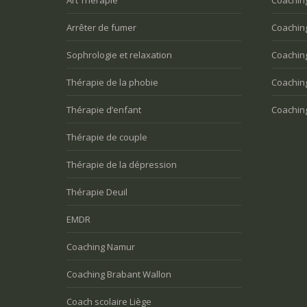
Art Thérapie
Coaching
Arrêter de fumer
Coaching
Sophrologie et relaxation
Coaching
Thérapie de la phobie
Coachin
Thérapie d’enfant
Coachin
Thérapie de couple
Thérapie de la dépression
Thérapie Deuil
EMDR
Coaching Namur
Coaching Brabant Wallon
Coach scolaire Liège