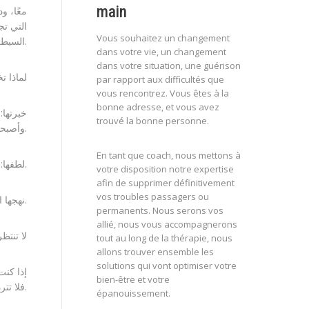
main
معًا، 
التي تج
Vous souhaitez un changement
السيطرة على حياتك.
dans votre vie, un changement
dans votre situation, une guérison
لماذا ت
par rapport aux difficultés que
vous rencontrez. Vous êtes à la
bonne adresse, et vous avez
خبرتها:
trouvé la bonne personne.
وأصبحوا فاعلين في حياتهم برفع مستوى الوعي بالذات.
En tant que coach, nous mettons à
لطفها: تستقبلك دون إصدار أحكام، باحترام وتعاطف.
votre disposition notre expertise
afin de supprimer définitivement
vos troubles passagers ou
نهجها الشخصي: تكيف مرافقتها مع احتياجاتك الخاصة.
permanents. Nous serons vos
allié, nous vous accompagnerons
لا تنتظ
tout au long de la thérapie, nous
allons trouver ensemble les
solutions qui vont optimiser votre
إذا كن،
bien-être et votre
فلا تتردد في الاتصال بليلى.
épanouissement.