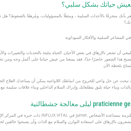
عيش حياتك بشكل سلبي؟
 بأنك منجرفًا بالأحداث السلبية ، ومثقلًا بالمسؤوليات، ومُرهقًا بالضغوط؟ هل 
تك؟
يعي أن تشعر بالإرهاق في بعض الأحيان. الحياة مليئة بالتحديات والتغييرات وال
صبح هذا الشعور حاضرًا جدًا، فقد يمنعنا من عيش حياتنا على أكمل وجه ومن تحقي
الذات وبناء حياة تليق بتطلعاتك وإدراك السلام الداخلي وبناء علاقات سليمة مع
ليلى معالجة جشطالتية praticienn
INFLUX VITAL في jumet. وهي ملتزمة بمساعدة الأشخاص