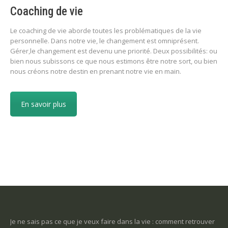
Coaching de vie
Le coaching de vie aborde toutes les problématiques de la vie
personnelle. Dans notre vie, le changement est omniprésent.
Gérer,le changement est devenu une priorité. Deux possibilités: ou
bien nous subissons ce que nous estimons être notre sort, ou bien
nous créons notre destin en prenant notre vie en main.
En savoir plus
-ce
Je ne sais pas ce que je veux faire dans la vie : comment retrouver
Une