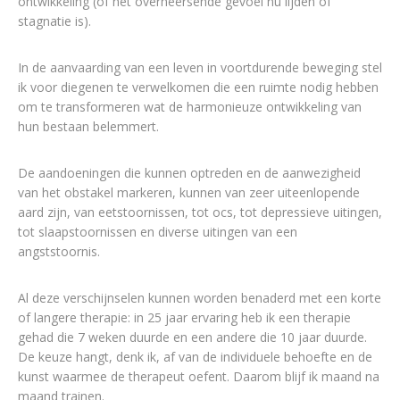
ontwikkeling (of het overheersende gevoel nu lijden of
stagnatie is).
In de aanvaarding van een leven in voortdurende beweging stel
ik voor diegenen te verwelkomen die een ruimte nodig hebben
om te transformeren wat de harmonieuze ontwikkeling van
hun bestaan belemmert.
De aandoeningen die kunnen optreden en de aanwezigheid
van het obstakel markeren, kunnen van zeer uiteenlopende
aard zijn, van eetstoornissen, tot ocs, tot depressieve uitingen,
tot slaapstoornissen en diverse uitingen van een
angststoornis.
Al deze verschijnselen kunnen worden benaderd met een korte
of langere therapie: in 25 jaar ervaring heb ik een therapie
gehad die 7 weken duurde en een andere die 10 jaar duurde.
De keuze hangt, denk ik, af van de individuele behoefte en de
kunst waarmee de therapeut oefent. Daarom blijf ik maand na
maand trainen.