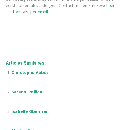
eerste afspraak vastleggen. Contact maken kan zowel
per
telefoon
als
per email
.
Psycholoog in Auderghem Scherpenheuvel-Zichem Astrid
Hansen
Articles Similaires:
Christophe Abbès
...
Serena Emiliani
...
Isabelle Oberman
...