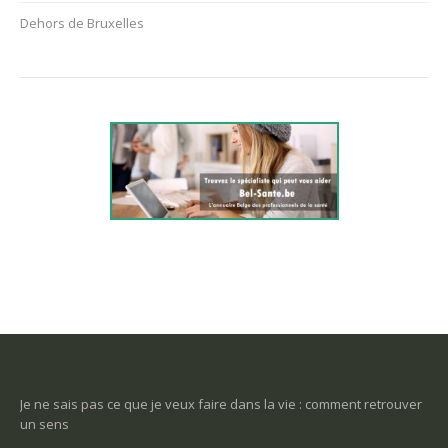
Dehors de Bruxelles
-ce
Je ne sais pas ce que je veux faire dans la vie : comment retrouver
Une
un sens
Com