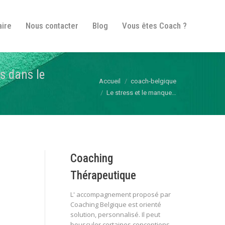
fos pratiques
Itinéraire
Nous contacter
Blog
aire
Nous contacter
Blog
Vous êtes Coach ?
Vous êtes Coach ?
es dans le
Vous êtes ici :
Accueil
coach-belgique
Le stress et le manque…
Coaching
Thérapeutique
L' accompagnement proposé par
Coaching Belgique est orienté
solution, personnalisé. Il peut
bousculer certaines conceptions