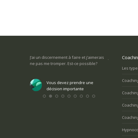
Coachi
l, mais j’ai peur
J’ai un discernement à faire et j’aimerais
Je ne sais pas c
 mes marges de
ne pas me tromper. Est-ce possible?
la vie : commen
Les type
Coachin
Vous devez prendre une
Vous v
ndre une
décision importante
perso
Coaching
nte
Coachin
Coaching
Hypnoco