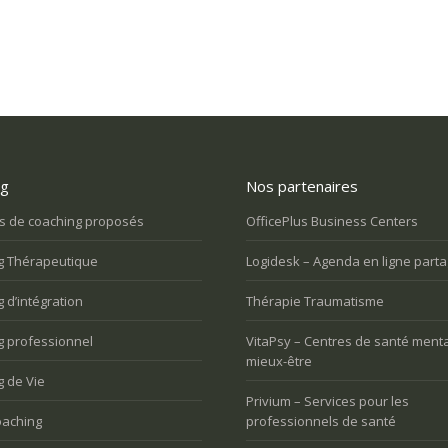
ng
Nos partenaires
e que je veux faire dans
Une tuile m’est tombée dessus et j’ai
On m’
t retrouver un sens
perdu tout goût à la vie. Comment m’en
travai
s de coaching proposés
OfficePlus Business Centers
sortir?
issue
g Thérapeutique
Logidesk – Agenda en ligne part
oulez trouver votre voix
nnelle
Vous voulez trouver votre voix
 d’intégration
Thérapie Traumatisme
personnelle
g professionnel
VitaPsy – Centres de santé menta
mieux-être
 de Vie
Privium – Services pour les
aching
professionnels de santé