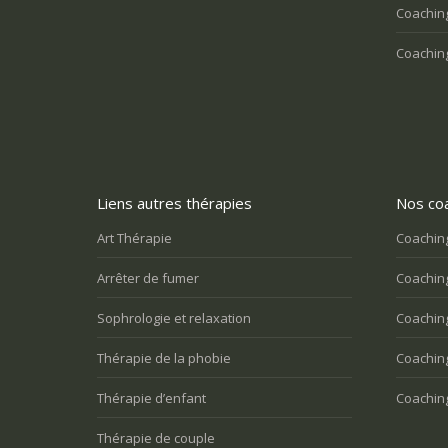
Coaching
Coaching
Liens autres thérapies
Nos coa
Art Thérapie
Coaching
Arrêter de fumer
Coaching
Sophrologie et relaxation
Coaching
Thérapie de la phobie
Coachin
Thérapie d’enfant
Coachin
Thérapie de couple