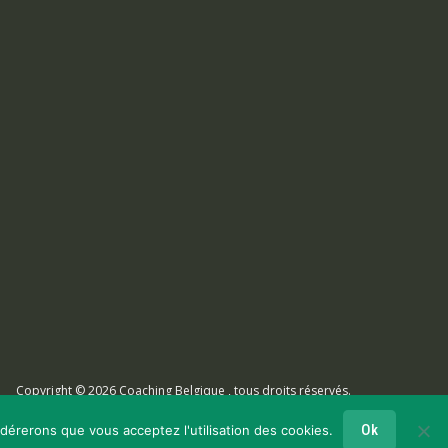
Copyright © 2026
Coaching Belgique
, tous droits réservés.
s. Pour psychologues, psychotherapeutes et hypnotherapeutes.
RGPD - Politique de Protection de la Vie Privée
Ok
idérerons que vous acceptez l'utilisation des cookies.