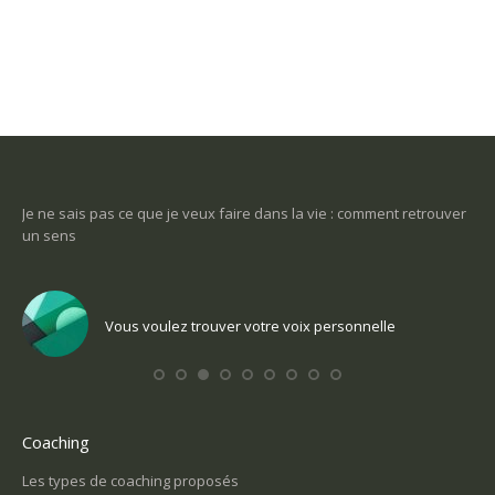
-ce
Je ne sais pas ce que je veux faire dans la vie : comment retrouver
Une
un sens
Com
Vous voulez trouver votre voix personnelle
Coaching
Les types de coaching proposés