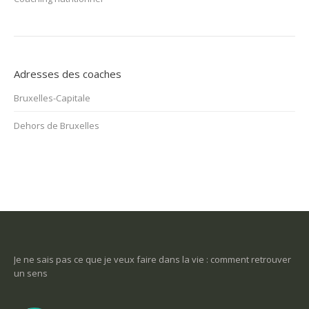
Adresses des coaches
Bruxelles-Capitale
Dehors de Bruxelles
-ce
Je ne sais pas ce que je veux faire dans la vie : comment retrouver
Une
un sens
Com