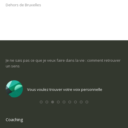
Dehors de Bruxelles
-ce
Je ne sais pas ce que je veux faire dans la vie : comment retrouver
Une
un sens
Com
Vous voulez trouver votre voix personnelle
Coaching