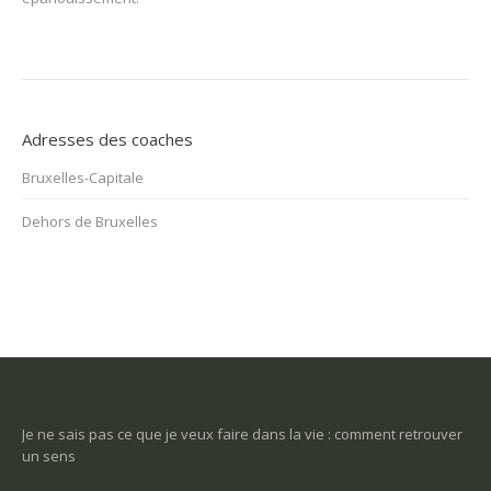
Adresses des coaches
Bruxelles-Capitale
Dehors de Bruxelles
-ce
Je ne sais pas ce que je veux faire dans la vie : comment retrouver
Une
un sens
Com