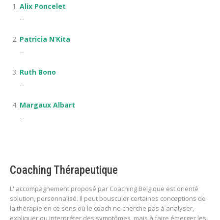
Alix Poncelet
...
Patricia N’Kita
...
Ruth Bono
...
Margaux Albart
...
Coaching Thérapeutique
L' accompagnement proposé par Coaching Belgique est orienté
solution, personnalisé. Il peut bousculer certaines conceptions de
la thérapie en ce sens où le coach ne cherche pas à analyser,
expliquer ou interpréter des symptômes, mais à faire émerger les