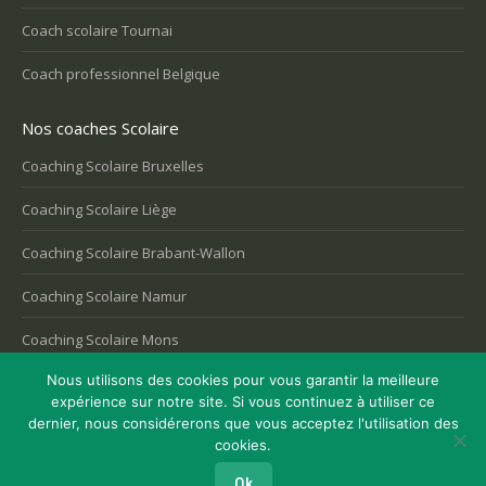
Coach scolaire Tournai
Coach professionnel Belgique
Nos coaches Scolaire
Coaching Scolaire Bruxelles
Coaching Scolaire Liège
Coaching Scolaire Brabant-Wallon
Coaching Scolaire Namur
Coaching Scolaire Mons
Nous utilisons des cookies pour vous garantir la meilleure
expérience sur notre site. Si vous continuez à utiliser ce
dernier, nous considérerons que vous acceptez l'utilisation des
Copyright © 2026
Coaching Belgique
, tous droits réservés.
cookies.
Powered by
Privium – Des services qui soutiennent vos soins. Pour
psychologues, psychotherapeutes et hypnotherapeutes.
Ok
RGPD - Politique de Protection de la Vie Privée