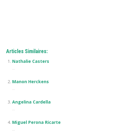
Coach à Anderlecht| Jaurelle Dougho
Coach à Anderlecht| Jaurelle Dougho
Articles Similaires:
Nathalie Casters
...
Manon Herckens
...
Angelina Cardella
...
Miguel Perona Ricarte
...