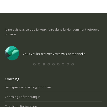
-ce
Je ne sais pas ce que je veux faire dans la vie : comment retrouver
Une
un sens
Com
Vous voulez trouver votre voix personnelle
Coaching
Les types de coaching proposés
Coaching Thérapeutique
Coaching d’intégration