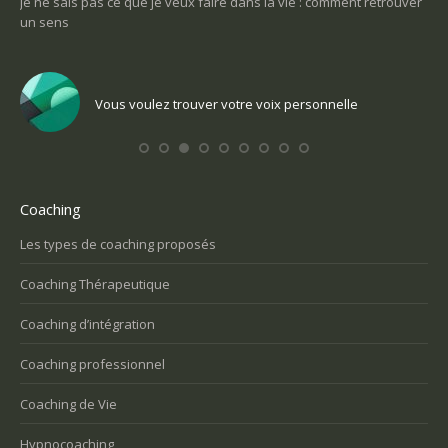
pas ce que je veux faire dans la vie : comment retrouver
Une tuile m’est to
Comment m’en sor
Vous voulez trouver votre voix personnelle
Vous 
Coaching
Les types de coaching proposés
Coaching Thérapeutique
Coaching d’intégration
Coaching professionnel
Coaching de Vie
Hypnocoaching