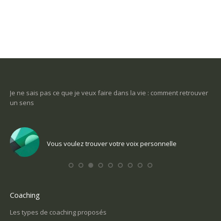
-ce
Je ne sais pas ce que je veux faire dans la vie : comment retrouver
Une
un sens
Com
Vous voulez trouver votre voix personnelle
Coaching
Les types de coaching proposés