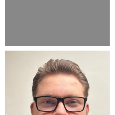
Prise de rdv via InternetPrise de rdv par téléphone Laila
Bayoudi « Si vous vous sentez dépassé(e) par les
événements, reprenez le contrôle de votre vie » Vous
avez l’impression de subir votre vie ? Vous vous sentez
Ballotté(e) par les événements, dépassé(e) par les
responsabilités, submergé(e) par le stress ? Vous avez
l’impression de ne plus…