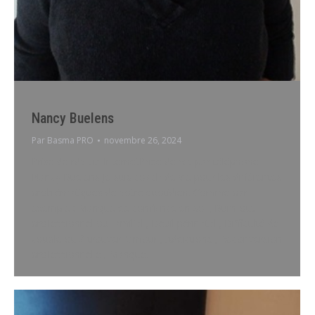
Nancy Buelens
Par
Basma PRO
novembre 26, 2024
Prise de rdv via InternetPrise de rdv par téléphone
Nancy Buelens Je suis coach de vie pour les différentes
problématiques de votre quotidien. Comme par
exemple : Manque de confiance en soi ; Burn-out
professionnel ou familial ; Deuil périnatal ; Difficulté de
couple ou à trouver l’amour ; Addictions ; Reconversion
professionnelle ; Manque…