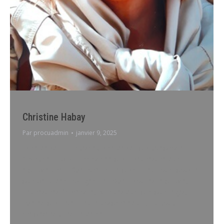
Christine Habay
Par
procuadmin
janvier 9, 2025
Prise de rdv via InternetPrise de rdv par téléphone
Christine Habay Passionnée par la recherche d’un
équilibre chez l’être humain, je pars, avec vous, pour le
plus beau des voyages : le vôtre. Trouver l’équilibre;
Rechercher l’harmonie; Avancer d’un pas plus léger;
Être en parallèle avec le corps médical; Ou tout
simplement, l’envie de se…