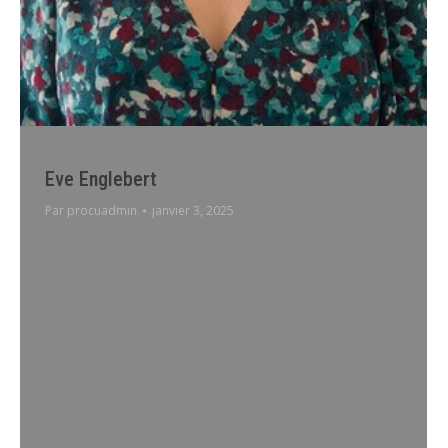
Eve Englebert
Par
procuadmin
janvier 3, 2025
Prise de rdv via InternetPrise de rdv par téléphone Eve
Englebert Vous vous sentez stressé·e, anxieux·se,
bloqué·e ou déconnecté·e de vous-même ?
Psychologue clinicienne, active dans différents
contextes professionnels (santé mentale ;
prévention/promotion de la santé), je vous
accompagne dans votre cheminement vers un mieux-
être. Mon rôle est de vous aider à prendre conscience
de…