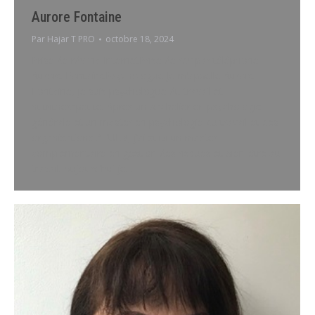
Aurore Fontaine
Par
Hajar T PRO
octobre 18, 2024
Prise de rdv via InternetPrise de rdv par téléphone
Aurore FontainePsychologue Je m’appelle Aurore
Fontaine, je suis psychologue du travail et
nutrithérapeute. Après un bachelier en psychologie
générale et un master en psychologie du travail et des
organisations à l’ULB, j’ai suivi un master
complémentaire en gestion des risques et bien-être au
travail. Aujourd’hui je…