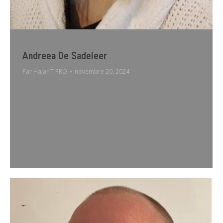
Andreea De Sadeleer
Par
Hajar T PRO
novembre 20, 2024
Prise de rdv via InternetPrise de rdv par téléphone
Andreea De Sadeleer Accueillir le changement, nourrir
votre potentiel. Vous vous sentez bloqué(e), perdu(e)
ou insatisfait(e) ? Vous aspirez à une vie plus
épanouissante et sereine ? Que ce soit sur le plan
personnel, relationnel ou professionnel, il est parfois
nécessaire d’être accompagné(e) pour traverser les…