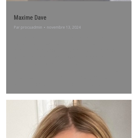
Maxime Dave
Par
procuadmin
novembre 13, 2024
Prise de rdv via InternetPrise de rdv par téléphone
Maxime Dave Après plus de 15 ans d’expérience dans
le monde de l’entreprise, notamment dans le secteur
pharmaceutique, j’ai développé une expertise en
gestion et compréhension des dynamiques
professionnelles. Parallèlement, j’ai suivi une formation
en thérapie, convaincu que l’accompagnement des
personnes peut enrichir mon parcours tout…