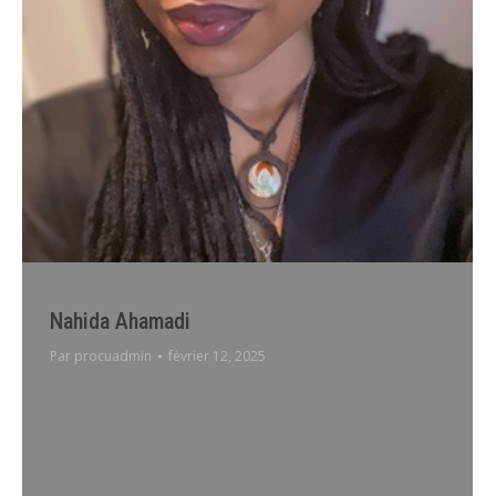
Nahida Ahamadi
Par
procuadmin
février 12, 2025
Prise de rdv via InternetPrise de rdv par téléphone
Nahida Ahamadi Bonjour je me présente, Je m’appelle
Nahida Ahamadi je suis thérapeute énergétique et
émotionnelle je fais éventuellement du coaching de vie
et de l’art thérapie en supplément. Mon objectif est