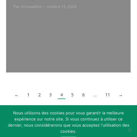
Par
procuadmin
octobre 15, 2024
Prise de rdv via InternetPrise de rdv par téléphone
Véronique Olivier Coach Ottignies-Louvain-la-Neuve Je
suis coach de vie passionnée par l’exploration des
facteurs humains et par l’accompagnement des
individus dans leurs parcours de développement
personnel. Ce qui me fascine le plus, c’est la richesse et
la diversité des expériences de vie que chacun d’entre
nous…
←
1
2
3
4
5
6
…
11
→
Nous utilisons des cookies pour vous garantir la meilleure
expérience sur notre site. Si vous continuez à utiliser ce
dernier, nous considérerons que vous acceptez l'utilisation des
Copyright © 2026
Coaching Belgique
, tous droits réservés.
cookies.
Powered by
Privium – Des services qui soutiennent vos soins. Pour