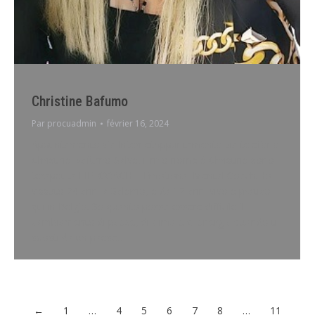
Christine Bafumo
Par
procuadmin
février 16, 2024
Appuntamento via InternetAppuntamento via telefono
Christine Bafumo Salve, il mio nome è Christine sono
terapeuta LIFECOACH – Emotional Mental Coach.Ho
vissuto 24 anni a Salerno, e da 12 anni vivo e pratico
qui in Belgio. So quanto possa essere difficile il
cambiamento di paese, di clima e di energia quando ti
sposti da un paese…
←
1
…
4
5
6
7
8
…
11