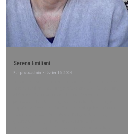
Serena Emiliani
Par
procuadmin
février 16, 2024
Appuntamento via InternetAppuntamento via telefono
Serena Emiliani Coaching professionale / Life coaching
/ Bilancio di competenze – Ri-orientamento
professionale / Coaching ADHD adulti / Coaching di
coppia Dott.ssa (PhD) in Scienze Biologiche – Coach
certificata presso l’Accademia Belga di Coaching
(accreditata ICF) – Praticante certificata in
Neuroscienze Applicate. Accompagno un pubblico