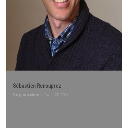
Sébastien Renouprez
Par
procuadmin
février 27, 2024
Appointment via InternetAppointment via phone
Sébastien Renouprez Coach neurocognitivism expert,
career coaching. I graduated as a civil engineer from
UCL in 2007, and after nearly 15 years spent in project