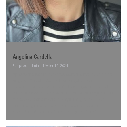
Angelina Cardella
Par
procuadmin
février 16, 2024
Appuntamento via InternetAppuntamento via telefono
Angelina Cardella Coach Sono Angelina, sono
empatica, premurosa ed extralucida. Questo è ciò che
mi caratterizza e mi ha spinto verso piani adeguati con
me stessa: sono madre di 3 figli, moglie realizzata,
sono insegnante di storia francese nella scuola
secondaria da quasi 25 anni e da quasi 5 anni…