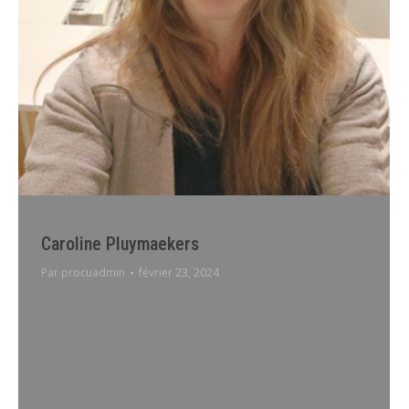
Caroline Pluymaekers
Par
procuadmin
février 23, 2024
Terminvereinbarung über InternetTerminvereinbarung
über Telefon Caroline Pluymaekers Mein Name ist
Pluymaekers Caroline, ich bin Psychologin und
Psychotherapeutin und verfüge über langjährige
Berufserfahrung in der Unterstützung emotionaler,
psychologischer und/oder verhaltensbezogener