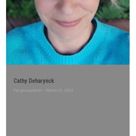
Cathy Deharynck
Par
procuadmin
février 21, 2024
Prise de rdv via InternetPrise de rdv par téléphone
Cathy Deharynck coach genval Bonjour !coach genval
De quoi ai-je envie ? Comment me fixer des objectifs
qui me respectent ? Quelles sont mes ressources ? De
quoi ai-je le plus besoin ? Comment me débarrasser de
certains comportements ? Comment dépasser mes