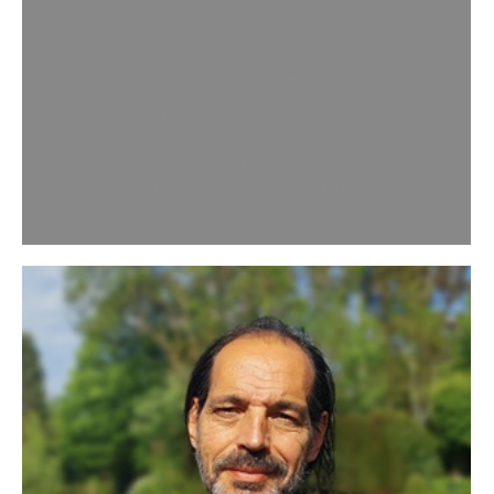
Afspraak via InternetAfspraak via Telefoon Christophe
Abbès Ik ben een Life Coach gespecialiseerd in
energiezorg: van eenvoudige traagheid tot burn-out,
aanhoudende vermoeidheid of depressie, ik
ondersteun je bij het zoeken en vinden van de
middelen die nodig zijn voor jouw genezing.
Afgestudeerd aan het ICI (International Coaching
Institute-Paris) in 2010 en gecertificeerd beoefenaar in
La…