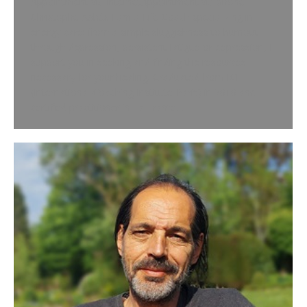
Appointment via InternetAppointment via phone
Christophe Abbès I am a Life Coach specializing in
energy care: from a simple sluggishness to burnout
through depression, persistent fatigue or depression, I
support you in seeking and finding the resources
necessary for your healing. Graduated from ICI
(International Coaching Institute-Paris) in 2010 and
certified practitioner in La Trame…