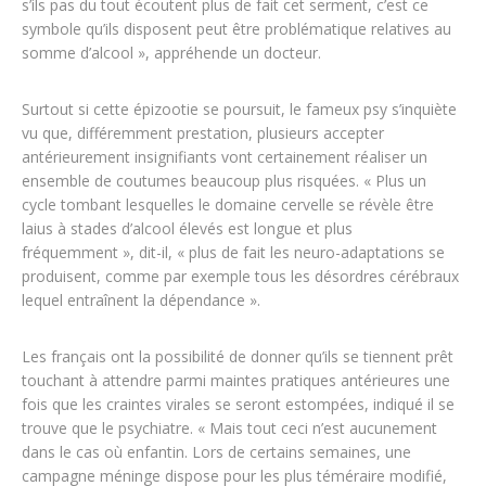
s’ils pas du tout écoutent plus de fait cet serment, c’est ce
symbole qu’ils disposent peut être problématique relatives au
somme d’alcool », appréhende un docteur.
Surtout si cette épizootie se poursuit, le fameux psy s’inquiète
vu que, différemment prestation, plusieurs accepter
antérieurement insignifiants vont certainement réaliser un
ensemble de coutumes beaucoup plus risquées. « Plus un
cycle tombant lesquelles le domaine cervelle se révèle être
laius à stades d’alcool élevés est longue et plus
fréquemment », dit-il, « plus de fait les neuro-adaptations se
produisent, comme par exemple tous les désordres cérébraux
lequel entraînent la dépendance ».
Les français ont la possibilité de donner qu’ils se tiennent prêt
touchant à attendre parmi maintes pratiques antérieures une
fois que les craintes virales se seront estompées, indiqué il se
trouve que le psychiatre. « Mais tout ceci n’est aucunement
dans le cas où enfantin. Lors de certains semaines, une
campagne méninge dispose pour les plus téméraire modifié,