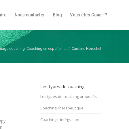
fos pratiques
Itinéraire
Nous contacter
Blog
aire
Nous contacter
Blog
Vous êtes Coach ?
Vous êtes Coach ?
guage coaching, Coaching en español, …
Caroline Horschel
Les types de coaching
Les types de coaching proposés
Coaching Thérapeutique
Coaching d’intégration
apy
an