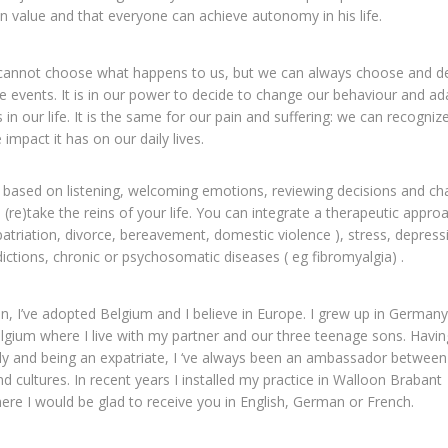
n value and that everyone can achieve autonomy in his life.
e cannot choose what happens to us, but we can always choose and d
e events. It is in our power to decide to change our behaviour and ada
n our life. It is the same for our pain and suffering: we can recogniz
impact it has on our daily lives.
 based on listening, welcoming emotions, reviewing decisions and c
(re)take the reins of your life. You can integrate a therapeutic approa
xpatriation, divorce, bereavement, domestic violence ), stress, depress
dictions, chronic or psychosomatic diseases ( eg fibromyalgia) .
n, I’ve adopted Belgium and I believe in Europe. I grew up in Germany
gium where I live with my partner and our three teenage sons. Havin
ly and being an expatriate, I ‘ve always been an ambassador between
nd cultures. In recent years I installed my practice in Walloon Brabant
ere I would be glad to receive you in English, German or French.