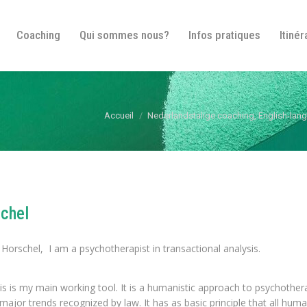
Bienvenue
Coaching
Qui sommes nous?
In
Coaching
Qui sommes nous?
Infos pratiques
Itinér
Vous êtes ici :
Accueil
Nederlandstalige coaching, English-lan
schel
Horschel, I am a psychotherapist in transactional analysis.
is is my main working tool. It is a humanistic approach to psychother
major trends recognized by law. It has as basic principle that all hum