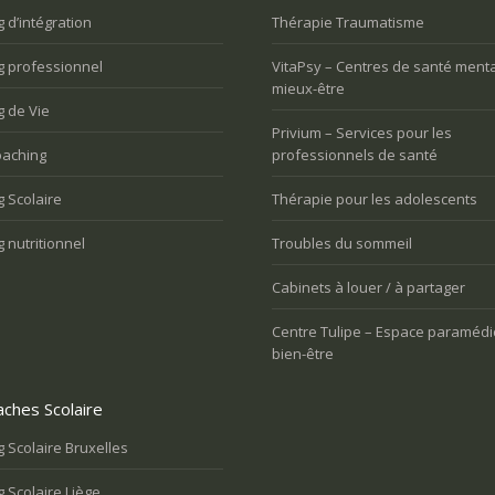
ous avez du mal à vivre le
Vous avez du mal à vivre le
 d’intégration
Thérapie Traumatisme
hangement et vous êtes mal à
changement et vous êtes mal à
aise
l’aise
g professionnel
VitaPsy – Centres de santé menta
mieux-être
 de Vie
Privium – Services pour les
aching
professionnels de santé
 Scolaire
Thérapie pour les adolescents
 nutritionnel
Troubles du sommeil
Cabinets à louer / à partager
Centre Tulipe – Espace paramédi
bien-être
ches Scolaire
 Scolaire Bruxelles
 Scolaire Liège