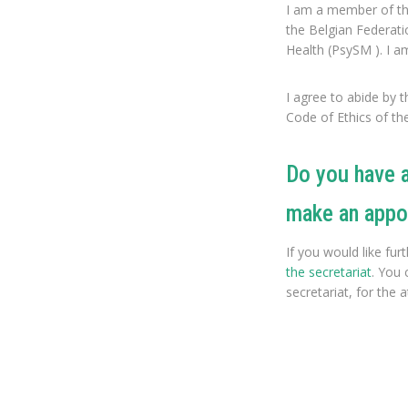
I am a member of th
the Belgian Federati
Health (PsySM ). I am
I agree to abide by 
Code of Ethics of th
Do you have a
make an appo
If you would like fu
the secretariat
. You
secretariat, for the 
Psychotherapi