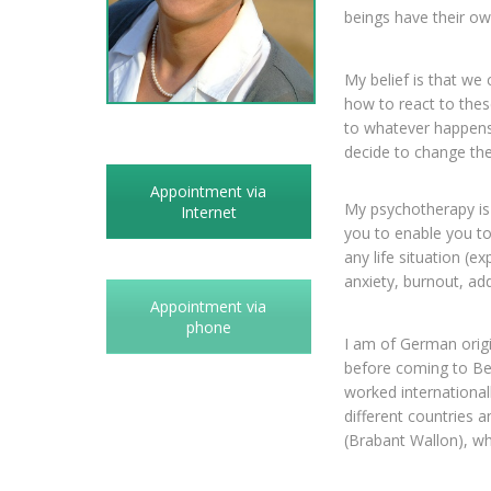
beings have their ow
My belief is that w
how to react to thes
to whatever happens i
decide to change the 
Appointment via
My psychotherapy is
Internet
you to enable you to 
any life situation (e
anxiety, burnout, ad
Appointment via
phone
I am of German origi
before coming to Bel
worked international
different countries a
(Brabant Wallon), wh