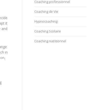
Coaching professionnel
Coaching de Vie
ecide
Hypnocoaching
pt it
e and
Coaching Scolaire
Coaching nutritionnel
hange
ch in
ion,
g