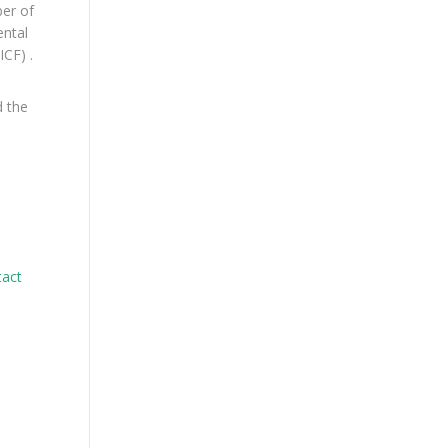
er of
ental
ICF) .
d the
tact