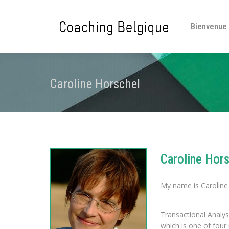
Bienvenue
Caroline Horschel
Caroline Hor
My name is Caroline 
Transactional Analys
which is one of four 