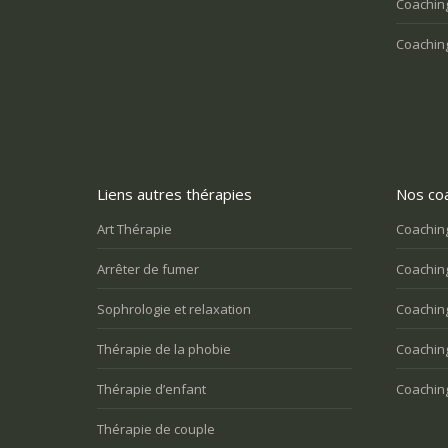
Coaching
Coaching
Liens autres thérapies
Nos coa
Art Thérapie
Coaching
Arrêter de fumer
Coaching
Sophrologie et relaxation
Coaching
Thérapie de la phobie
Coachin
Thérapie d’enfant
Coachin
Thérapie de couple