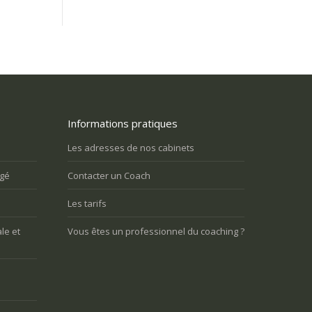
Informations pratiques
impose une nouvelle façon de
Je suis retraité et je ressens un grand
ller et je le vis très mal. Quelle
vide dans ma vie. Comment puis-je m
Les adresses de nos cabinets
?
rendre utile?
agé
Contacter un Coach
Vous avez du mal à vivre le
Vous avez du mal à vivre le
Les tarifs
changement et vous êtes mal à
changement et vous êtes mal 
l’aise
l’aise
le et
Vous êtes un professionnel du coaching ?