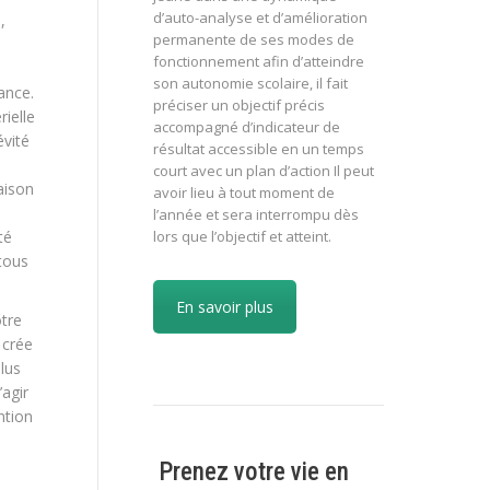
d’auto-analyse et d’amélioration
,
permanente de ses modes de
fonctionnement afin d’atteindre
son autonomie scolaire, il fait
ance.
préciser un objectif précis
rielle
accompagné d’indicateur de
évité
résultat accessible en un temps
court avec un plan d’action Il peut
aison
avoir lieu à tout moment de
l’année et sera interrompu dès
lors que l’objectif et atteint.
té
tous
En savoir plus
tre
 crée
Plus
agir
ntion
Prenez votre vie en