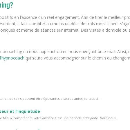
hing?
itifs en l’absence d’un réel engagement. Afin de tirer le meilleur pro
sentent, il faut compter au moins un délai de trois mois. Il peut s’agi
niques et même de séances sur Internet. Des visites à domicile ou 
ypnocoaching en nous appelant ou en nous envoyant un e-mail. Ainsi, 
 l’hypnocoach
qui saura vous accompagner sur le chemin du change
ation de soins peuvent être épuisantes et accablantes, surtout si...
peur et l’inquiétude
tude Mieux comprendre votre anxiété C’est une période effrayante. Nous nous...