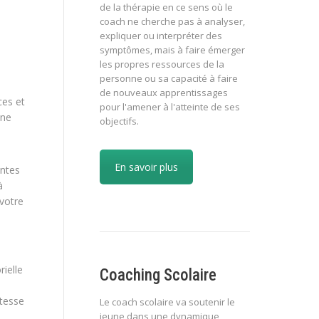
de la thérapie en ce sens où le
coach ne cherche pas à analyser,
expliquer ou interpréter des
symptômes, mais à faire émerger
les propres ressources de la
personne ou sa capacité à faire
de nouveaux apprentissages
ces et
pour l'amener à l'atteinte de ses
une
objectifs.
En savoir plus
antes
à
 votre
rielle
Coaching Scolaire
tesse
Le coach scolaire va soutenir le
jeune dans une dynamique