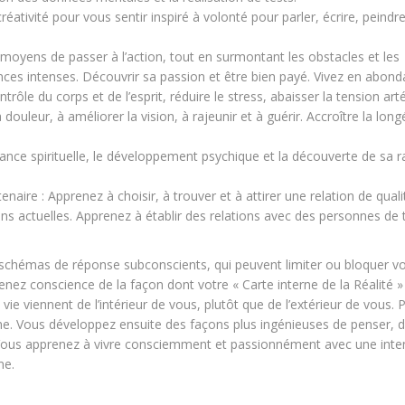
 créativité pour vous sentir inspiré à volonté pour parler, écrire, peindre
 moyens de passer à l’action, tout en surmontant les obstacles et les
yances intenses. Découvrir sa passion et être bien payé. Vivez en abond
rôle du corps et de l’esprit, réduire le stress, abaisser la tension arté
douleur, à améliorer la vision, à rajeunir et à guérir. Accroître la long
issance spirituelle, le développement psychique et la découverte de sa r
tenaire : Apprenez à choisir, à trouver et à attirer une relation de quali
ns actuelles. Apprenez à établir des relations avec des personnes de 
schémas de réponse subconscients, qui peuvent limiter ou bloquer vo
nez conscience de la façon dont votre « Carte interne de la Réalité »
vie viennent de l’intérieur de vous, plutôt que de l’extérieur de vous. 
e. Vous développez ensuite des façons plus ingénieuses de penser, d’
. Vous apprenez à vivre consciemment et passionnément avec une inte
me.