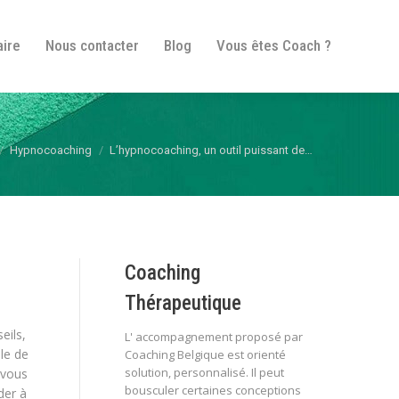
fos pratiques
Itinéraire
Nous contacter
Blog
aire
Nous contacter
Blog
Vous êtes Coach ?
Vous êtes Coach ?
s ici :
Hypnocoaching
L’hypnocoaching, un outil puissant de…
Coaching
Thérapeutique
eils,
L' accompagnement proposé par
lle de
Coaching Belgique est orienté
solution, personnalisé. Il peut
 vous
bousculer certaines conceptions
der à