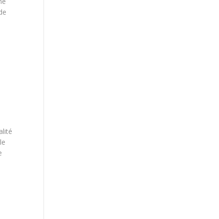
ne
de
alité
le
e