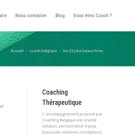
fos pratiques
Itinéraire
Nous contacter
Blog
aire
Nous contacter
Blog
Vous êtes Coach ?
Vous êtes Coach ?
Vous êtes ici :
Accueil
coach-belgique
les 25 plus beaux livres…
Coaching
Thérapeutique
el
L' accompagnement proposé par
Coaching Belgique est orienté
solution, personnalisé. Il peut
bousculer certaines conceptions