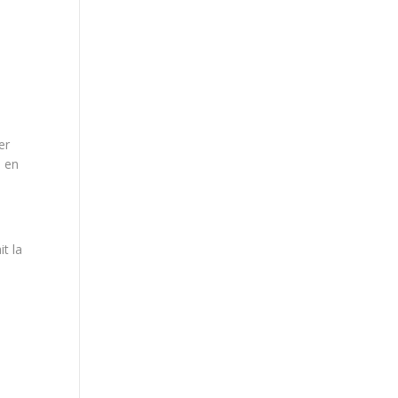
er
s en
t la