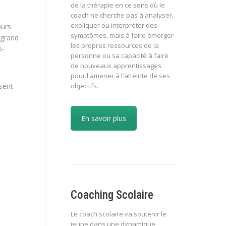
de la thérapie en ce sens où le
coach ne cherche pas à analyser,
expliquer ou interpréter des
ours
symptômes, mais à faire émerger
 grand
les propres ressources de la
o-
personne ou sa capacité à faire
de nouveaux apprentissages
pour l'amener à l'atteinte de ses
ésent
objectifs.
En savoir plus
Coaching Scolaire
Le coach scolaire va soutenir le
jeune dans une dynamique