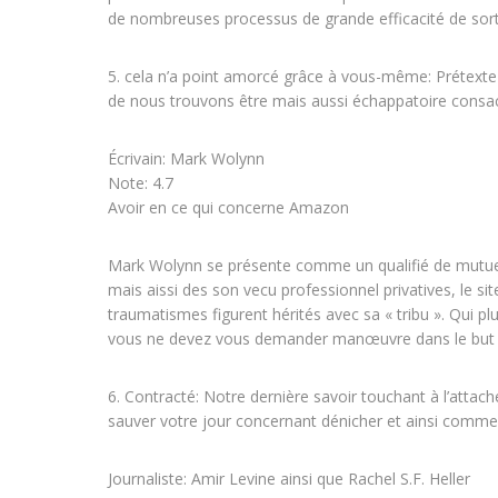
de nombreuses processus de grande efficacité de sorte 
5. cela n’a point amorcé grâce à vous-même: Prétexte
de nous trouvons être mais aussi échappatoire consacr
Écrivain: Mark Wolynn
Note: 4.7
Avoir en ce qui concerne Amazon
Mark Wolynn se présente comme un qualifié de mutuel
mais aissi des son vecu professionnel privatives, le si
traumatismes figurent hérités avec sa « tribu ». Qui p
vous ne devez vous demander manœuvre dans le but d
6. Contracté: Notre dernière savoir touchant à l’attac
sauver votre jour concernant dénicher et ainsi comme 
Journaliste: Amir Levine ainsi que Rachel S.F. Heller