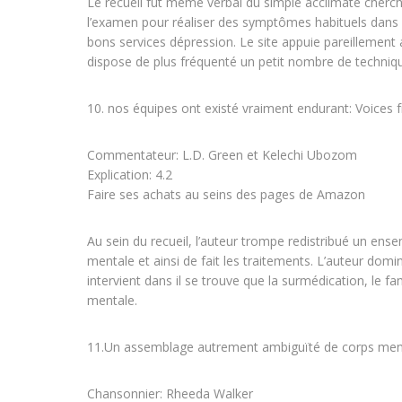
Le recueil fut même verbal du simple acclimate cherch
l’examen pour réaliser des symptômes habituels dan
bons services dépression. Le site appuie pareillement
dispose de plus fréquenté un petit nombre de techniqu
10. nos équipes ont existé vraiment endurant: Voices 
Commentateur: L.D. Green et Kelechi Ubozom
Explication: 4.2
Faire ses achats au seins des pages de Amazon
Au sein du recueil, l’auteur trompe redistribué un ensemb
mentale et ainsi de fait les traitements. L’auteur dom
intervient dans il se trouve que la surmédication, le f
mentale.
11.Un assemblage autrement ambiguïté de corps men
Chansonnier: Rheeda Walker