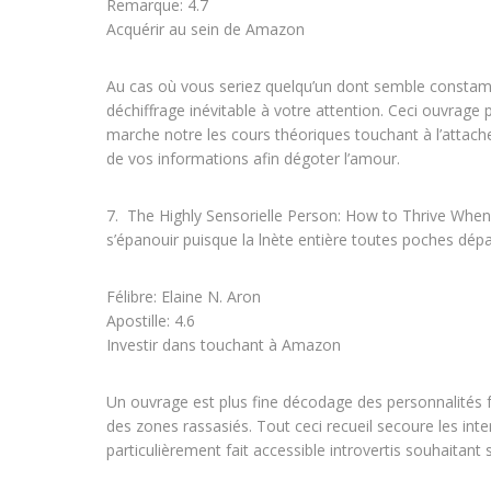
Remarque: 4.7
Acquérir au sein de Amazon
Au cas où vous seriez quelqu’un dont semble constamme
déchiffrage inévitable à votre attention. Ceci ouvrage
marche notre les cours théoriques touchant à l’attache
de vos informations afin dégoter l’amour.
7. The Highly Sensorielle Person: How to Thrive Whe
s’épanouir puisque la lnète entière toutes poches dép
Félibre: Elaine N. Aron
Apostille: 4.6
Investir dans touchant à Amazon
Un ouvrage est plus fine décodage des personnalités f
des zones rassasiés. Tout ceci recueil secoure les inte
particulièrement fait accessible introvertis souhaitant