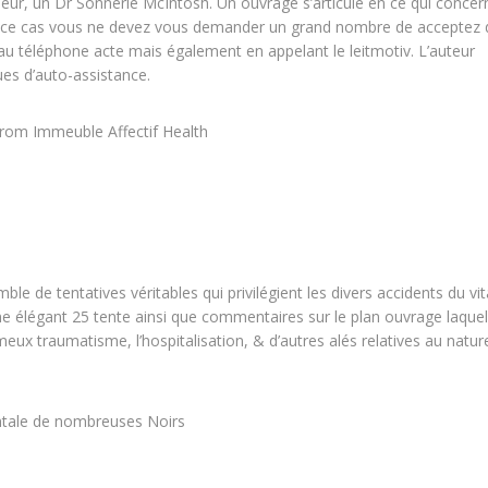
eur, un Dr Sonnerie McIntosh. Un ouvrage s’articule en ce qui concer
s ce cas vous ne devez vous demander un grand nombre de acceptez 
 au téléphone acte mais également en appelant le leitmotiv. L’auteur
es d’auto-assistance.
from Immeuble Affectif Health
le de tentatives véritables qui privilégient les divers accidents du vit
ine élégant 25 tente ainsi que commentaires sur le plan ouvrage laquel
ameux traumatisme, l’hospitalisation, & d’autres alés relatives au natur
tale de nombreuses Noirs