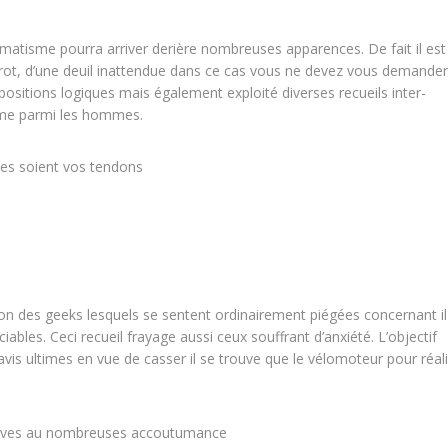
traumatisme pourra arriver derière nombreuses apparences. De fait il est
érot, d’une deuil inattendue dans ce cas vous ne devez vous demander
positions logiques mais également exploité diverses recueils inter-
isme parmi les hommes.
ques soient vos tendons
ion des geeks lesquels se sentent ordinairement piégées concernant il
iables. Ceci recueil frayage aussi ceux souffrant d’anxiété. L’objectif
 avis ultimes en vue de casser il se trouve que le vélomoteur pour réal
latives au nombreuses accoutumance