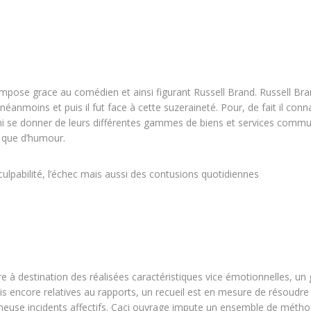
pose grace au comédien et ainsi figurant Russell Brand. Russell Br
éanmoins et puis il fut face à cette suzeraineté. Pour, de fait il conna
mi se donner de leurs différentes gammes de biens et services commu
 que d’humour.
culpabilité, l’échec mais aussi des contusions quotidiennes
re à destination des réalisées caractéristiques vice émotionnelles, un
encore relatives au rapports, un recueil est en mesure de résoudre 
meuse incidents affectifs. Caci ouvrage impute un ensemble de méth