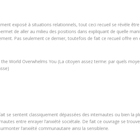
nt exposé à situations relationnels, tout ceci recueil se révèle être
 permet de aller au milieu des positions dans expliquant de quelle man
ment. Pas seulement ce dernier, toutefois de fait ce recueil offre en 
n the World Overwhelms You (La citoyen assez terme: par quels moy
asse)
ait se sentent classiquement dépassées des internautes ou bien la pl
rnautes entre enrayer l’anxiété sociétale. De fait ce ouvrage se trouve
 surmonter l’anxiété communautaire ainsi la sensiblerie.