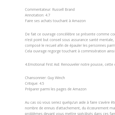
Commentateur: Russell Brand
Annotation: 4.7
Faire ses achats touchant à Amazon
De fait ce ouvrage concélèbre se présente comme com
n’est point but conseil sous assurance santé mentale, n
composé le recueil afin de épauler les personnes par
Cela ouvrage regorge touchant à commisération ainsi
4.Emotional First Aid: Renouveler notre pousse, cette 
Chansonnier: Guy Winch
Critique: 4.5
Préparer parmi les pages de Amazon
Au cas où vous seriez quelqu’un aide à faire s’avère êt
nombre de ennuis d’attachement, du écœurement mais 
problèmes devant vous mettre spécilisés dans ces fa