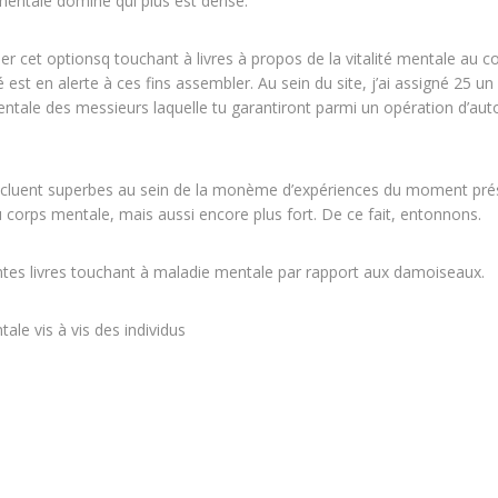
é mentale domine qui plus est dense.
er cet optionsq touchant à livres à propos de la vitalité mentale au c
 est en alerte à ces fins assembler. Au sein du site, j’ai assigné 25 un
mentale des messieurs laquelle tu garantiront parmi un opération d’aut
rnet incluent superbes au sein de la monème d’expériences du moment pr
u corps mentale, mais aussi encore plus fort. De ce fait, entonnons.
ntes livres touchant à maladie mentale par rapport aux damoiseaux.
ale vis à vis des individus