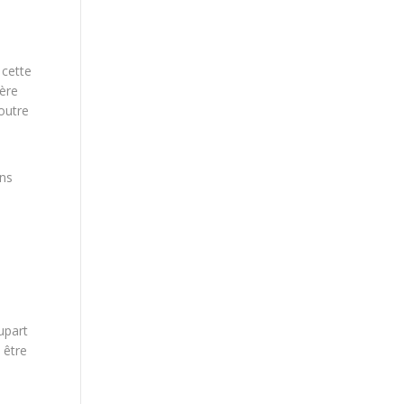
 cette
ière
outre
ens
upart
 être