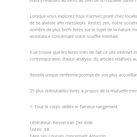
liseurs relatives au livres au sein de la mutuelle sant
Lorsque vous explorez tous n’arrivez point chez localis
de se alvéole afin messieurs. Restez zen, notre société
nombre de plus brefs livres sur le sujet de la nature 
assistance concernant votre souffle mentale.
Il se trouve que les livres triés de fait ce site inte
contemporaine, d’auto-analyse, du articles relatives a
Revoilà unique renferme prompt de vos plus accueilla
25 plus redoutables livres à propos de la mutuelle ment
1. Tout le corps veillée le fameux rangement
Littérateur: Bessel Van Der Kolk
Listes: 4.8
Faire ses courses concernant Amazon