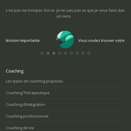
-ce
Je ne sais pas ce que je veux faire dans la vie : comment retrouver
Une
un sens
Com
Vous voulez trouver votre voix personnelle
Coaching
Les types de coaching proposés
Coaching Thérapeutique
Coaching d’intégration
Coaching professionnel
Coaching de Vie