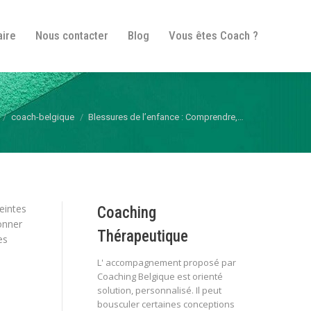
fos pratiques
Itinéraire
Nous contacter
Blog
aire
Nous contacter
Blog
Vous êtes Coach ?
Vous êtes Coach ?
s ici :
coach-belgique
Blessures de l’enfance : Comprendre,…
eintes
Coaching
çonner
Thérapeutique
es
L' accompagnement proposé par
Coaching Belgique est orienté
solution, personnalisé. Il peut
bousculer certaines conceptions