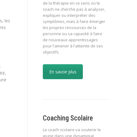
de la thérapie en ce sens où le
coach ne cherche pas à analyser,
expliquer ou interpréter des
s, les
symptômes, mais à faire émerger
res
les propres ressources de la
personne ou sa capacité à faire
de nouveaux apprentissages
pour l'amener à l'atteinte de ses
objectifs.
s
En savoir plus
ité,
 une
Coaching Scolaire
Le coach scolaire va soutenir le
jeune dans une dynamique