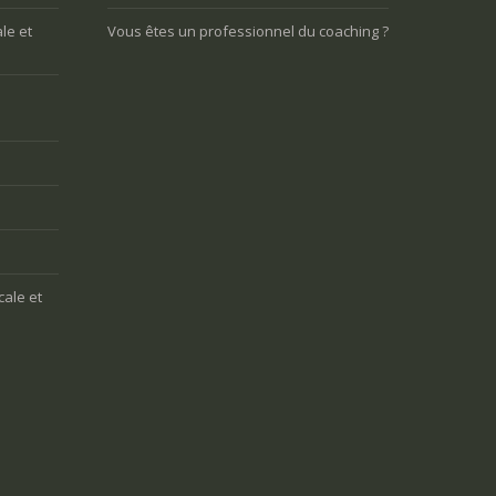
aise
l’aise
le et
Vous êtes un professionnel du coaching ?
cale et