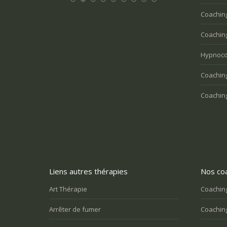
Coachin
Coaching
Hypnoco
Coaching
Coaching
Liens autres thérapies
Nos coa
Art Thérapie
Coaching
Arrêter de fumer
Coaching