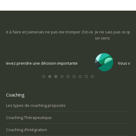
-ce
Je ne sais pas ce que je veux faire dans la vie : comment retrouver
Une
un sens
Co
Vous voulez trouver votre voix personnelle
Coaching
Les types de coaching proposés
Coaching Thérapeutique
Coaching d’intégration