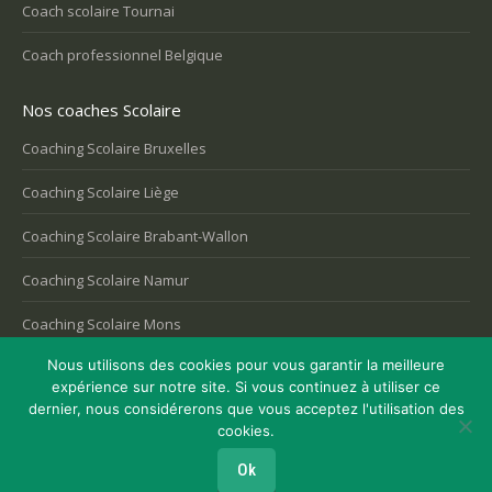
Coach scolaire Tournai
Coach professionnel Belgique
Nos coaches Scolaire
Coaching Scolaire Bruxelles
Coaching Scolaire Liège
Coaching Scolaire Brabant-Wallon
Coaching Scolaire Namur
Coaching Scolaire Mons
Nous utilisons des cookies pour vous garantir la meilleure
expérience sur notre site. Si vous continuez à utiliser ce
dernier, nous considérerons que vous acceptez l'utilisation des
Copyright © 2026
Coaching Belgique
, tous droits réservés.
cookies.
Powered by
Privium – Des services qui soutiennent vos soins. Pour
psychologues, psychotherapeutes et hypnotherapeutes.
Ok
RGPD - Politique de Protection de la Vie Privée