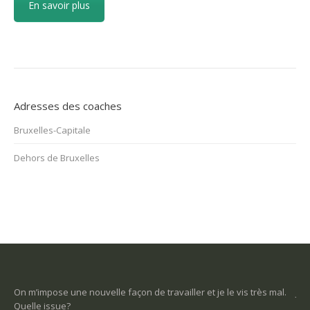
En savoir plus
Adresses des coaches
Bruxelles-Capitale
Dehors de Bruxelles
On m’impose une nouvelle façon de travailler et je le vis très mal.
Je 
Quelle issue?
pui