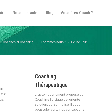
fos pratiques
Itinéraire
Nous contacter
Blog
aire
Nous contacter
Blog
Vous êtes Coach ?
Vous êtes Coach ?
s ici :
Coaches et Coaching – Qui sommes nous ?
Céline Belin
Coaching
Thérapeutique
un
 etc.
L' accompagnement proposé par
uis
Coaching Belgique est orienté
solution, personnalisé. Il peut
bousculer certaines conceptions