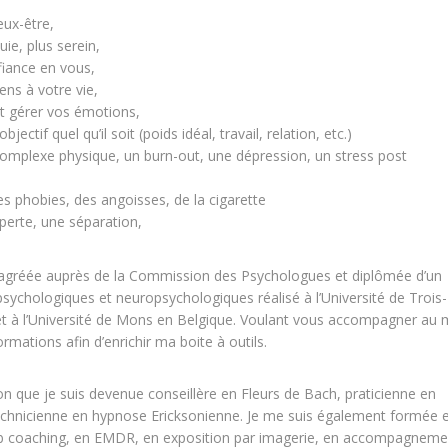
eux-être,
ie, plus serein,
fiance en vous,
ns à votre vie,
 gérer vos émotions,
bjectif quel qu’il soit (poids idéal, travail, relation, etc.)
omplexe physique, un burn-out, une dépression, un stress post
es phobies, des angoisses, de la cigarette
perte, une séparation,
 agréée auprès de la Commission des Psychologues et diplômée d’un
sychologiques et neuropsychologiques réalisé à l’Université de Trois-
et à l’Université de Mons en Belgique. Voulant vous accompagner au 
formations afin d’enrichir ma boite à outils.
son que je suis devenue conseillère en Fleurs de Bach, praticienne en
technicienne en hypnose Ericksonienne. Je me suis également formée 
ob coaching, en EMDR, en exposition par imagerie, en accompagneme