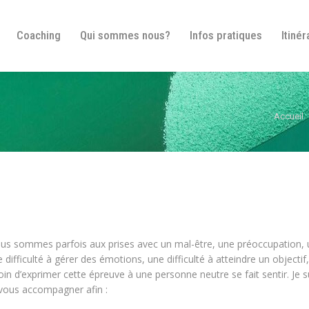
Bienvenue
Coaching
Qui sommes nous?
In
Coaching
Qui sommes nous?
Infos pratiques
Itinér
Vous ête
Accueil
ous sommes parfois aux prises avec un mal-être, une préoccupation, 
ifficulté à gérer des émotions, une difficulté à atteindre un objectif,
in d’exprimer cette épreuve à une personne neutre se fait sentir. Je s
 vous accompagner afin :