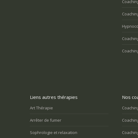
Coachin
Coaching
Hypnoco
Coaching
Coaching
Liens autres thérapies
Nos coa
Art Thérapie
Coaching
Arrêter de fumer
Coaching
Sophrologie et relaxation
Coaching