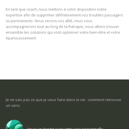
En tant que coach, nous mettons à votre disposition notre
expertise afin de supprimer définitivement vos troubles passagers
ou permanents. Nous serons vos allié, nous vous
accompagnerons tout au long de la thérapie, nous allons trouver
ensemble les solutions qui vont optimiser votre bien-être et votre
épanouissement.
-ce
Je ne sais pas ce que je veux faire dans la vie : comment retrouver
Une
un sens
Com