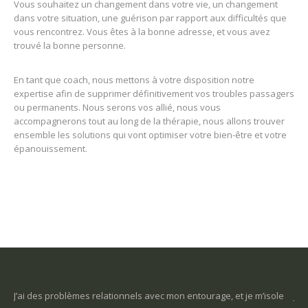
Vous souhaitez un changement dans votre vie, un changement
dans votre situation, une guérison par rapport aux difficultés que
vous rencontrez. Vous êtes à la bonne adresse, et vous avez
trouvé la bonne personne.
En tant que coach, nous mettons à votre disposition notre
expertise afin de supprimer définitivement vos troubles passagers
ou permanents. Nous serons vos allié, nous vous
accompagnerons tout au long de la thérapie, nous allons trouver
ensemble les solutions qui vont optimiser votre bien-être et votre
épanouissement.
nt
J’ai des problèmes relationnels avec mon entourage, et je m’isole
Je 