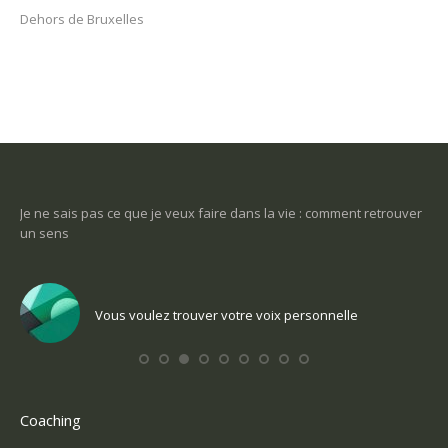
Dehors de Bruxelles
-ce
Je ne sais pas ce que je veux faire dans la vie : comment retrouver
Une
un sens
Com
Vous voulez trouver votre voix personnelle
Coaching